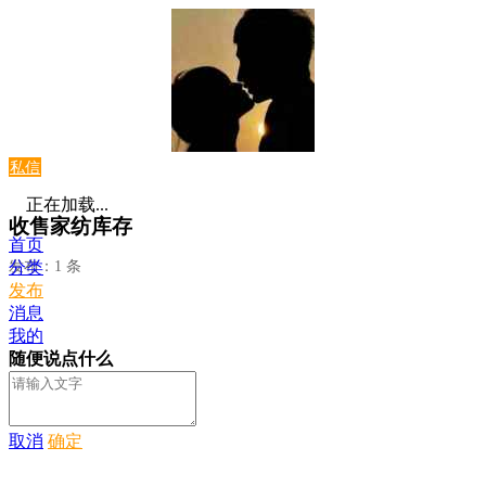
私信
正在加载...
收售家纺库存
首页
发布：1 条
分类
发布
消息
我的
随便说点什么
取消
确定