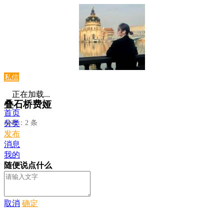
私信
正在加载...
叠石桥费娅
首页
发布：2 条
分类
发布
消息
我的
随便说点什么
取消
确定